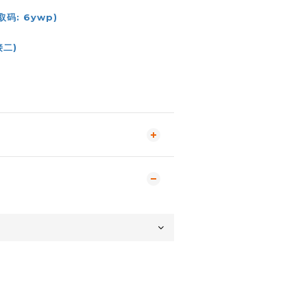
码: 6ywp)
接二)