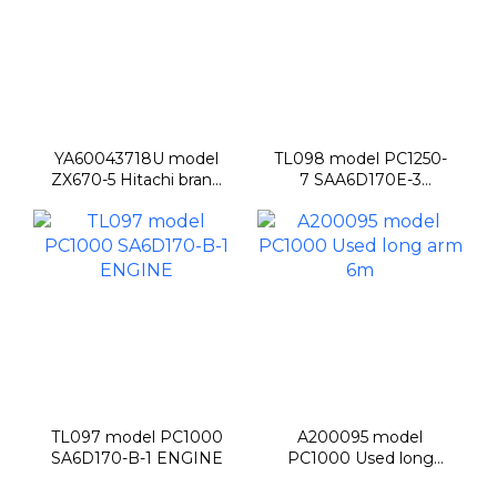
YA60043718U model
TL098 model PC1250-
ZX670-5 Hitachi brand
7 SAA6D170E-3
new BE boom 6.8m
ENGINE
TL097 model PC1000
A200095 model
SA6D170-B-1 ENGINE
PC1000 Used long
arm 6m