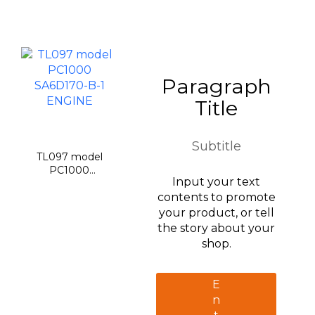
Paragraph
Title
Subtitle
TL097 model
PC1000
Input your text
SA6D170-B-1
ENGINE
contents to promote
your product, or tell
the story about your
shop.
E
n