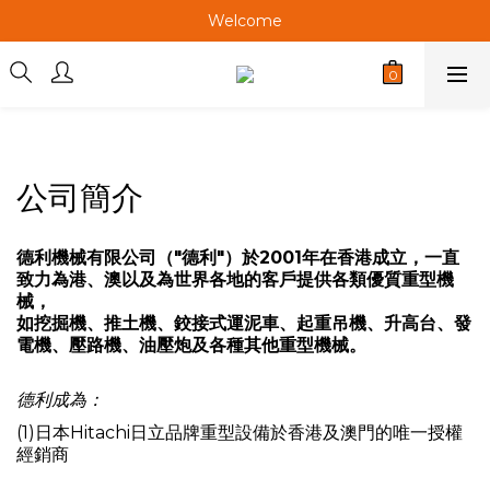
Welcome
Welcome
Welcome
Welcome
公司簡介
德利機械有限公司（"德利"）於2001年在香港成立，一直
致力為港、澳以及為世界各地的客戶提供各類優質重型機
械，
如挖掘機、推土機、鉸接式運泥車、起重吊機、升高台、發
電機、壓路機、油壓炮及各種其他重型機械。
德利成為：
(1)日本Hitachi日立品牌重型設備於香港及澳門的唯一授權
經銷商